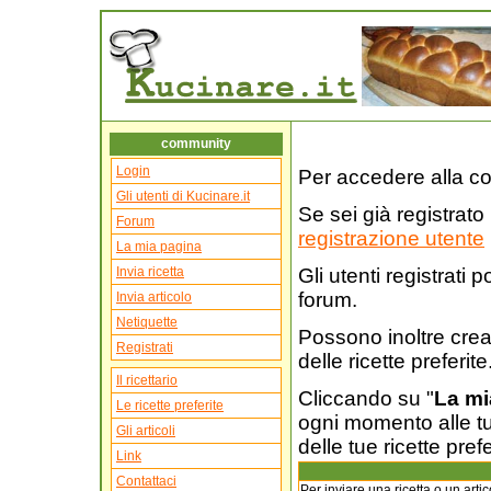
community
Login
Per accedere alla co
Gli utenti di Kucinare.it
Se sei già registrato 
Forum
registrazione utente
La mia pagina
Invia ricetta
Gli utenti registrati 
forum.
Invia articolo
Netiquette
Possono inoltre crear
Registrati
delle ricette preferite
Il ricettario
Cliccando su "
La mi
Le ricette preferite
ogni momento alle tue 
Gli articoli
delle tue ricette prefe
Link
Contattaci
Per inviare una ricetta o un artic