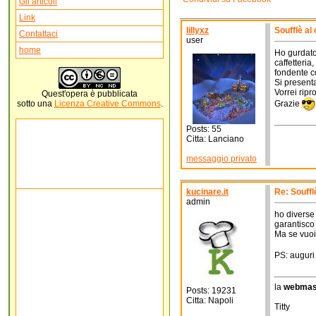
Gli articoli
Link
lillyxz
Soufflè al 
Contattaci
user
home
Ho gurdato 
caffetteria
fondente co
Si present
Vorrei ripr
Quest'
opera
è pubblicata
Grazie
sotto una
Licenza Creative Commons
.
Posts: 55
Citta: Lanciano
messaggio privato
kucinare.it
Re: Souffl
admin
ho diverse 
garantisco 
Ma se vuoi
PS: auguri
la
webmas
Posts: 19231
Citta: Napoli
Titty