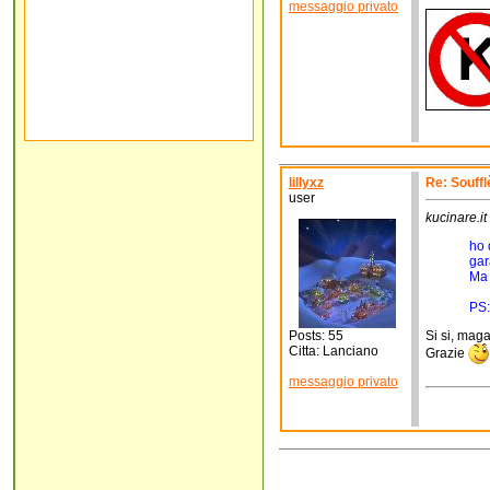
messaggio privato
lillyxz
Re: Souffl
user
kucinare.it 
ho 
gar
Ma 
PS:
Posts: 55
Si si, maga
Citta: Lanciano
Grazie
messaggio privato