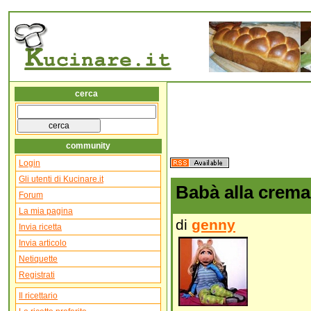
cerca
community
Login
Gli utenti di Kucinare.it
Babà alla crema
Forum
La mia pagina
di
genny
Invia ricetta
Invia articolo
Netiquette
Registrati
Il ricettario