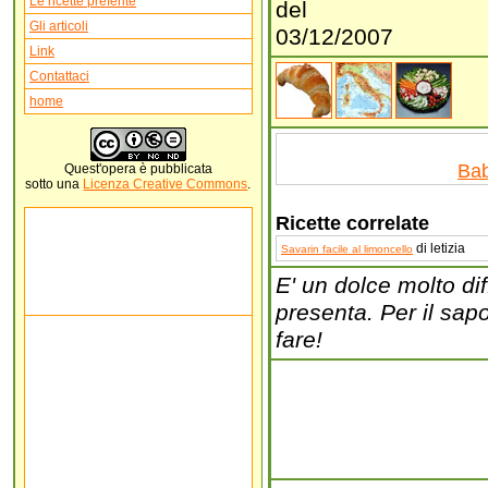
Le ricette preferite
del
Gli articoli
03/12/2007
Link
Contattaci
home
Ba
Quest'
opera
è pubblicata
sotto una
Licenza Creative Commons
.
Ricette correlate
di letizia
Savarin facile al limoncello
E' un dolce molto dif
presenta. Per il sap
fare!