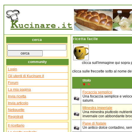
ricetta facile
cerca
community
clicca sull'immagine qui sopra p
Login
clicca sulle freccette sotto al nome d
Gli utenti di Kucinare.it
titolo
Forum
La mia pagina
Focaccia semplice
Invia ricetta
Una focaccia semplice e veloce
salumi.
Invia articolo
Minestra imperiale
Netiquette
Una minestra piuttosto nutrient
invernale con abbondante brod
Registrati
Pane di Natale
Il ricettario
Un antico dolce contadino, sem