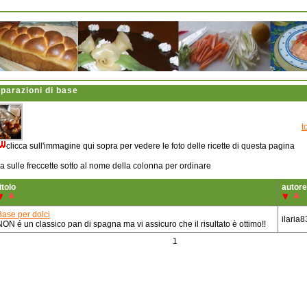
parazioni di base
t
clicca sull'immagine qui sopra per vedere le foto delle ricette di questa pagina
ca sulle freccette sotto al nome della colonna per ordinare
itolo
autore
Base per dolci
ilaria8
NON é un classico pan di spagna ma vi assicuro che il risultato è ottimo!!
1