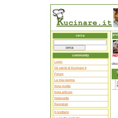
pre
cerca
community
Login
clic
Gli utenti di Kucinare.it
t
Forum
La mia pagina
Invia ricetta
Invia articolo
Netiquette
Registrati
Il ricettario