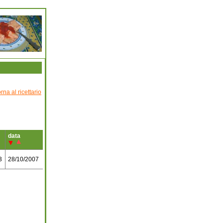
orna al ricettario
data
3
28/10/2007