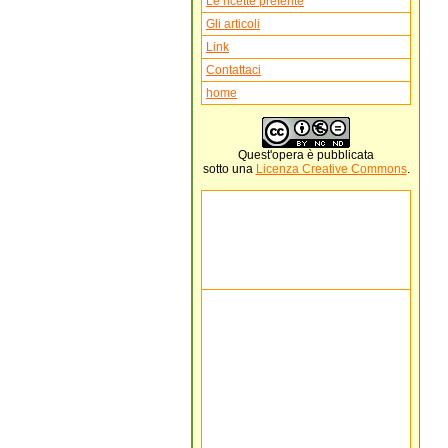
Le ricette preferite
Gli articoli
Link
Contattaci
home
Quest'
opera
è pubblicata
sotto una
Licenza Creative Commons
.