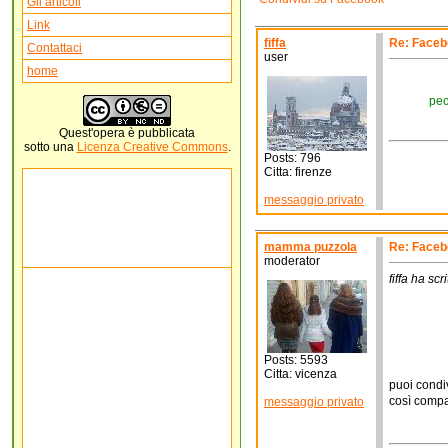
Gli articoli
Link
fiffa
Re: Faceb
Contattaci
user
home
pec
Quest'
opera
è pubblicata
sotto una
Licenza Creative Commons
.
Posts: 796
Citta: firenze
messaggio privato
mamma puzzola
Re: Faceb
moderator
fiffa ha scri
Posts: 5593
Citta: vicenza
puoi condiv
così compar
messaggio privato