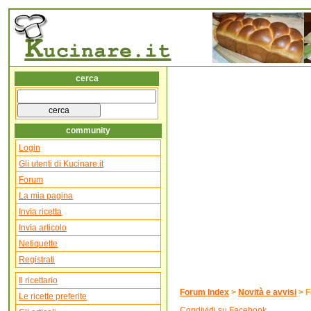
cerca
community
Login
Gli utenti di Kucinare.it
Forum
La mia pagina
Invia ricetta
Invia articolo
Netiquette
Registrati
Il ricettario
Forum Index
>
Novità e avvisi
>
F
Le ricette preferite
Condividi su Facebook