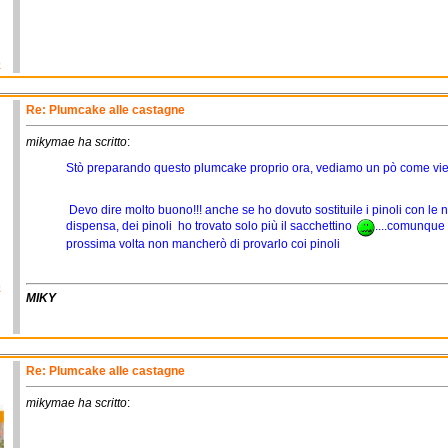
o
Re: Plumcake alle castagne
mikymae ha scritto
:
Stò preparando questo plumcake proprio ora, vediamo un pò come vi
Devo dire molto buono!!! anche se ho dovuto sostituile i pinoli con le 
dispensa, dei pinoli ho trovato solo più il sacchettino
....comunque 
prossima volta non mancherò di provarlo coi pinoli
o
MIKY
Re: Plumcake alle castagne
mikymae ha scritto
: