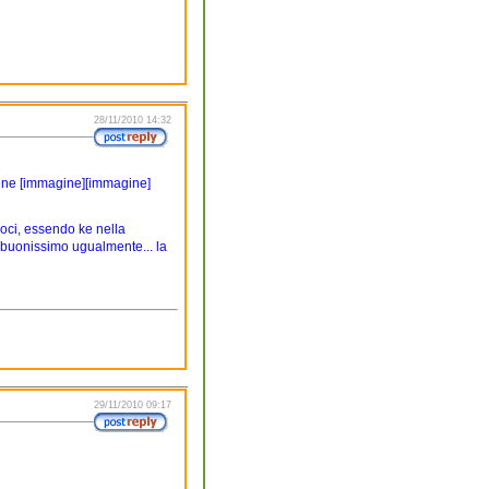
28/11/2010 14:32
ene [immagine][immagine]
noci, essendo ke nella
buonissimo ugualmente... la
29/11/2010 09:17