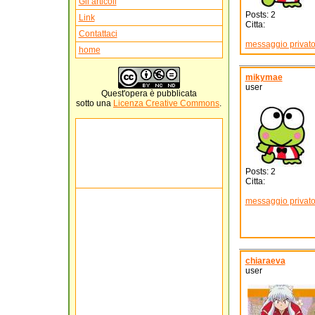
Gli articoli
Posts: 2
Link
Citta:
Contattaci
messaggio privat
home
mikymae
user
Quest'
opera
è pubblicata
sotto una
Licenza Creative Commons
.
Posts: 2
Citta:
messaggio privat
chiaraeva
user