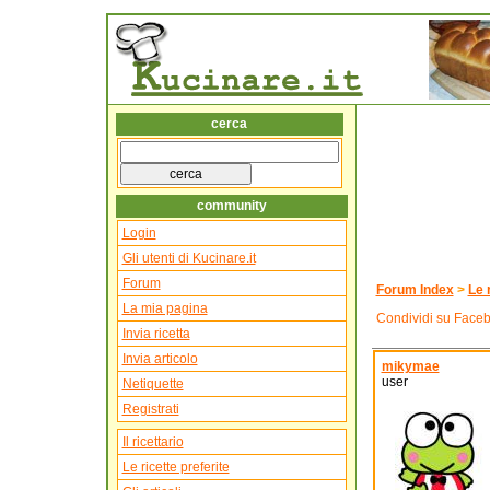
cerca
community
Login
Gli utenti di Kucinare.it
Forum
Forum Index
>
Le 
La mia pagina
Condividi su Face
Invia ricetta
Invia articolo
mikymae
user
Netiquette
Registrati
Il ricettario
Le ricette preferite