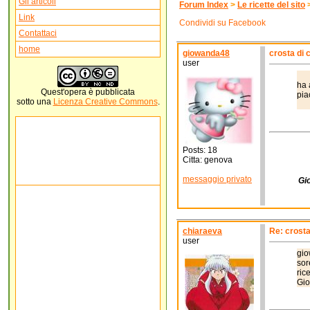
Gli articoli
Forum Index
>
Le ricette del sito
Link
Condividi su Facebook
Contattaci
home
giowanda48
crosta di c
user
Cia
ha 
Quest'
opera
è pubblicata
sotto una
Licenza Creative Commons
.
(
Posts: 18
Citta: genova
messaggio privato
Gi
chiaraeva
Re: crosta 
user
gio
sor
r
G