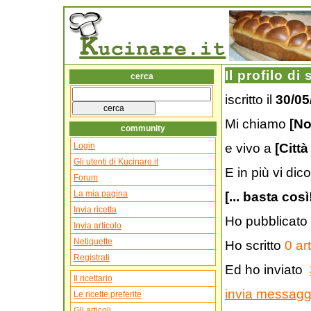
Il profilo di
cerca
iscritto il
30/05
Mi chiamo
[No
community
e vivo a
[Città
Login
Gli utenti di Kucinare.it
E in più vi dico
Forum
La mia pagina
[... basta così
Invia ricetta
Ho pubblicato
Invia articolo
Netiquette
Ho scritto
0 art
Registrati
Ed ho inviato
Il ricettario
invia messaggi
Le ricette preferite
Gli articoli