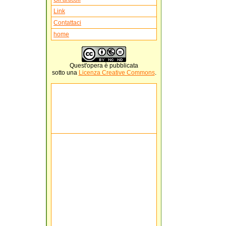
Link
Contattaci
home
Quest'
opera
è pubblicata
sotto una
Licenza Creative Commons
.