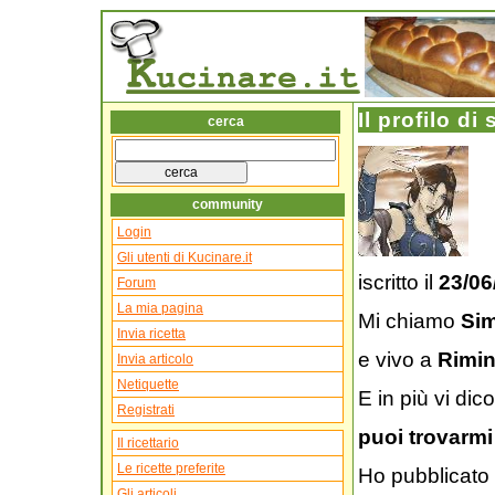
Il profilo di
cerca
community
Login
Gli utenti di Kucinare.it
iscritto il
23/06
Forum
La mia pagina
Mi chiamo
Si
Invia ricetta
e vivo a
Rimin
Invia articolo
Netiquette
E in più vi dico
Registrati
puoi trovarmi
Il ricettario
Le ricette preferite
Ho pubblicato
Gli articoli