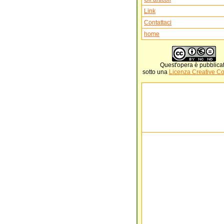
Link
Contattaci
home
Quest'
opera
è pubblica
sotto una
Licenza Creative 