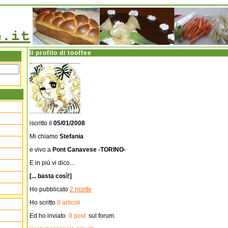
Il profilo di
tooffee
iscritto il
05/01/2008
Mi chiamo
Stefania
e vivo a
Pont Canavese -TORINO-
E in più vi dico...
[... basta così!]
Ho pubblicato
2 ricette
Ho scritto
0 articoli
Ed ho inviato
0 post
sul forum.