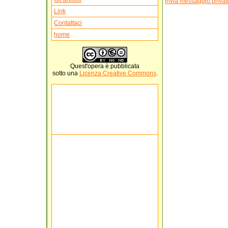
invia messaggio privat
Link
Contattaci
home
Quest'
opera
è pubblicata
sotto una
Licenza Creative Commons
.