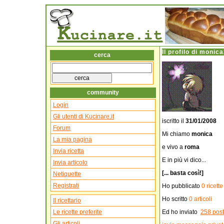
Il profilo di
monica
cerca
community
Login
Gli utenti di Kucinare.it
iscritto il
31/01/2008
Forum
Mi chiamo
monica
La mia pagina
e vivo a
roma
Invia ricetta
E in più vi dico...
Invia articolo
[... basta così!]
Netiquette
Registrati
Ho pubblicato
0 ricette
Ho scritto
0 articoli
Il ricettario
Le ricette preferite
Ed ho inviato
258 post
Gli articoli