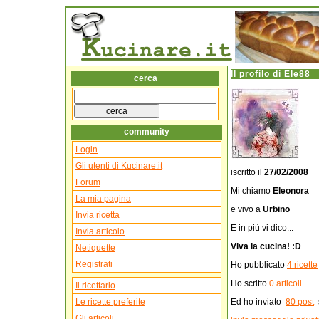
Il profilo di
Ele88
cerca
community
Login
Gli utenti di Kucinare.it
iscritto il
27/02/2008
Forum
Mi chiamo
Eleonora
La mia pagina
e vivo a
Urbino
Invia ricetta
E in più vi dico...
Invia articolo
Viva la cucina! :D
Netiquette
Registrati
Ho pubblicato
4 ricette
Ho scritto
0 articoli
Il ricettario
Le ricette preferite
Ed ho inviato
80 post
s
Gli articoli