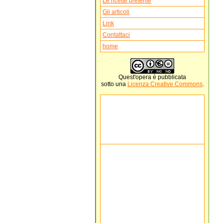
Le ricette preferite
Gli articoli
Link
Contattaci
home
Quest'
opera
è pubblicata
sotto una
Licenza Creative Commons
.