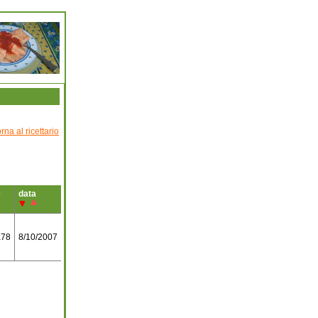
orna al ricettario
e
data
a78
8/10/2007