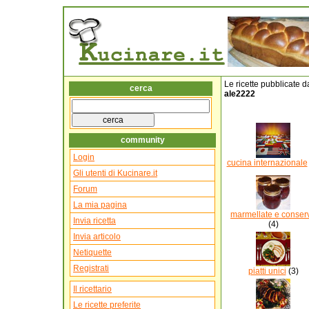
Le ricette pubblicate d
cerca
ale2222
community
Login
cucina internazionale
Gli utenti di Kucinare.it
Forum
La mia pagina
marmellate e conser
Invia ricetta
(4)
Invia articolo
Netiquette
Registrati
piatti unici
(3)
Il ricettario
Le ricette preferite