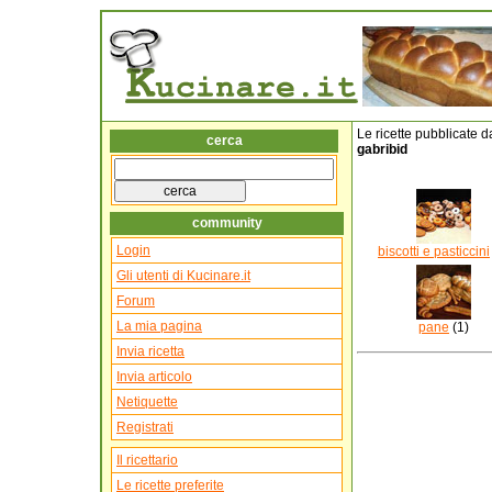
Le ricette pubblicate d
cerca
gabribid
community
Login
biscotti e pasticcini
Gli utenti di Kucinare.it
Forum
La mia pagina
pane
(1)
Invia ricetta
Invia articolo
Netiquette
Registrati
Il ricettario
Le ricette preferite