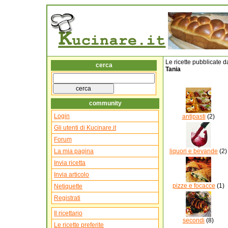
Le ricette pubblicate d
cerca
Tania
community
Login
antipasti
(2)
Gli utenti di Kucinare.it
Forum
La mia pagina
liquori e bevande
(2)
Invia ricetta
Invia articolo
pizze e focacce
(1)
Netiquette
Registrati
Il ricettario
secondi
(8)
Le ricette preferite