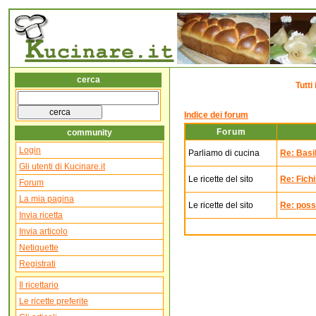
cerca
Tutti
Indice dei forum
Forum
community
Login
Parliamo di cucina
Re: Basil
Gli utenti di Kucinare.it
Le ricette del sito
Re: Fichi
Forum
La mia pagina
Le ricette del sito
Re: poss
Invia ricetta
Invia articolo
Netiquette
Registrati
Il ricettario
Le ricette preferite