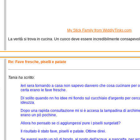
My Stick Family from WiddlyTinks.com
La verità si trova in cucina. Un cuoco deve essere incredibilmente consapevo
Re: Fave fresche, piselli e patate
Tania ha scritto
:
I
eri sera tornando a casa non sapevo davvero che cosa cucinare per o
o
certa erano le fave fresche.
Di solito quando nn ho idee mi fiondo sul cucchiaio d'argento per cercar
ideuzza.
Dopo una rapida consultazione mi si è accesa la lampadina di archime
erano un pò pochine.
Allora ho pensato se ci aggiungessi pure i piselli surgelati?
Il risultato è stato fave, piselli e patate. Ottime direi.
Se avessi avuto un pò di brodo, al posto dell'acqua, e pancetta, per arr