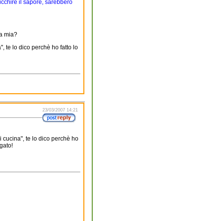
icchire il sapore, sarebbero
ta mia?
, te lo dico perchè ho fatto lo
23/03/2007 14:21
i cucina", te lo dico perchè ho
gato!