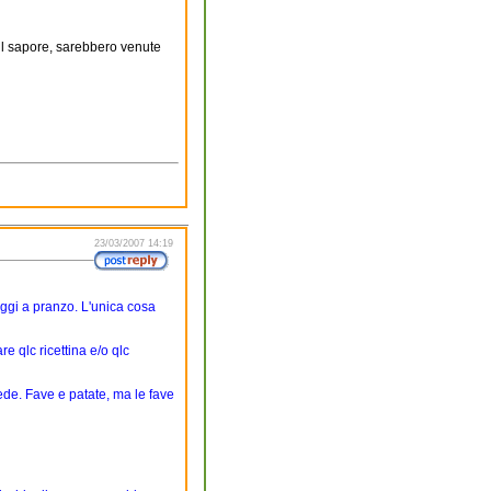
 il sapore, sarebbero venute
23/03/2007 14:19
ggi a pranzo. L'unica cosa
e qlc ricettina e/o qlc
de. Fave e patate, ma le fave