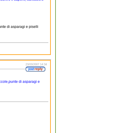
nte di asparagi e piselli
23/03/2007 14:34
iccole,punte di asparagi e