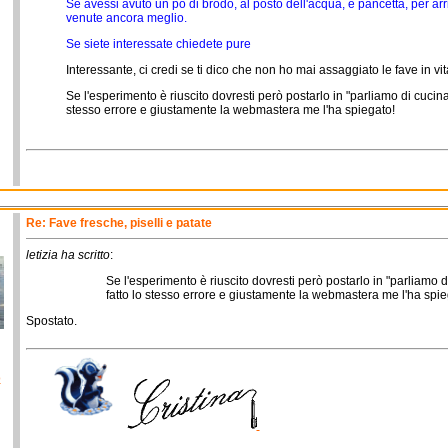
Se avessi avuto un pò di brodo, al posto dell'acqua, e pancetta, per arr
venute ancora meglio.
Se siete interessate chiedete pure
Interessante, ci credi se ti dico che non ho mai assaggiato le fave in vi
Se l'esperimento è riuscito dovresti però postarlo in "parliamo di cucina"
stesso errore e giustamente la webmastera me l'ha spiegato!
Re: Fave fresche, piselli e patate
letizia ha scritto
:
Se l'esperimento è riuscito dovresti però postarlo in "parliamo d
fatto lo stesso errore e giustamente la webmastera me l'ha spie
Spostato.
o