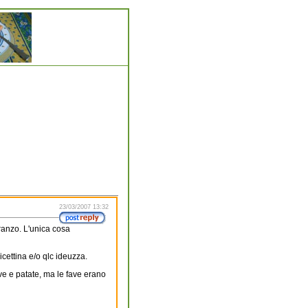
23/03/2007 13:32
ranzo. L'unica cosa
cettina e/o qlc ideuzza.
e e patate, ma le fave erano