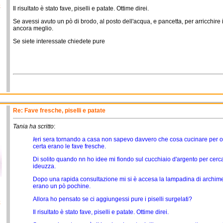
o
Il risultato è stato fave, piselli e patate. Ottime direi.
Se avessi avuto un pò di brodo, al posto dell'acqua, e pancetta, per arricchire
ancora meglio.
Se siete interessate chiedete pure
Re: Fave fresche, piselli e patate
Tania ha scritto
:
I
eri sera tornando a casa non sapevo davvero che cosa cucinare per o
certa erano le fave fresche.
Di solito quando nn ho idee mi fiondo sul cucchiaio d'argento per cercar
ideuzza.
Dopo una rapida consultazione mi si è accesa la lampadina di archime
erano un pò pochine.
Allora ho pensato se ci aggiungessi pure i piselli surgelati?
o
Il risultato è stato fave, piselli e patate. Ottime direi.