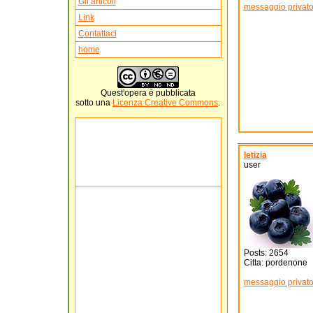
Gli articoli
messaggio privat
Link
Contattaci
home
Quest'
opera
è pubblicata
sotto una
Licenza Creative Commons
.
letizia
user
Posts: 2654
Citta: pordenone
messaggio privat