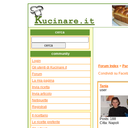
cerca
community
Login
Forum Index
>
Par
Gli utenti di Kucinare.it
Condividi su Face
Forum
La mia pagina
Tania
Invia ricetta
user
Invia articolo
Netiquette
Registrati
Il ricettario
Posts: 188
Le ricette preferite
Citta: Napoli