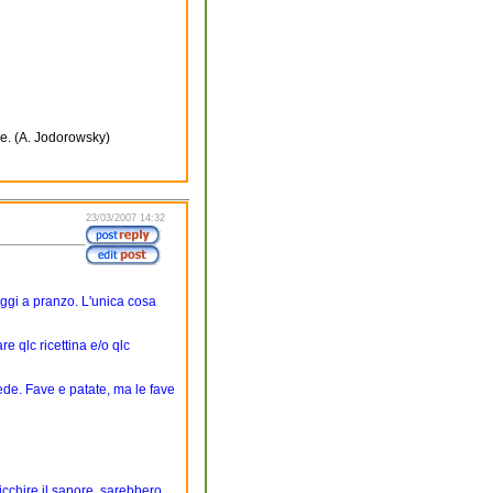
le. (A. Jodorowsky)
23/03/2007 14:32
ggi a pranzo. L'unica cosa
e qlc ricettina e/o qlc
de. Fave e patate, ma le fave
icchire il sapore, sarebbero