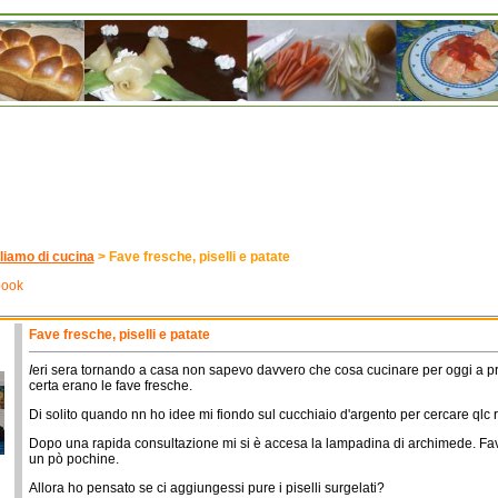
liamo di cucina
>
Fave fresche, piselli e patate
book
Fave fresche, piselli e patate
I
eri sera tornando a casa non sapevo davvero che cosa cucinare per oggi a p
certa erano le fave fresche.
Di solito quando nn ho idee mi fiondo sul cucchiaio d'argento per cercare qlc ri
Dopo una rapida consultazione mi si è accesa la lampadina di archimede. Fav
un pò pochine.
Allora ho pensato se ci aggiungessi pure i piselli surgelati?