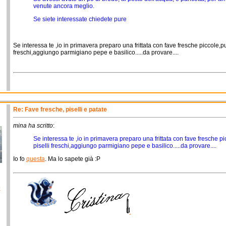
venute ancora meglio.
Se siete interessate chiedete pure
Se interessa te ,io in primavera preparo una frittata con fave fresche piccole,pu
freschi,aggiungo parmigiano pepe e basilico.....da provare....
Re: Fave fresche, piselli e patate
mina ha scritto
:
Se interessa te ,io in primavera preparo una frittata con fave fresche p
piselli freschi,aggiungo parmigiano pepe e basilico.....da provare....
Io fo
questa
. Ma lo sapete già :P
o