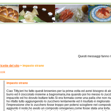
Questi messaggi fanno ri
ricette del sito
>
impasto strano
book
impasto strano
Ciao Titty,ieri ho fatto questi brownies per la prima volta ed avrei bisogno di al
burro ed il cioccolato insieme a bagnomaria,ma quando poi ho messo lo zucc
impazzito ed ho dovuto buttare tutto.Si era formata come una palla che non ri
ho rifatto tutto aggiungendo lo zucchero lentamente ed il risultato è miglior
o
l'impressione che lo zucchero fosse troppo per potersi sciogliere nel compost
aggiunto il resto,ho avuto un composto omogeneo,come fosse stata una torta. I