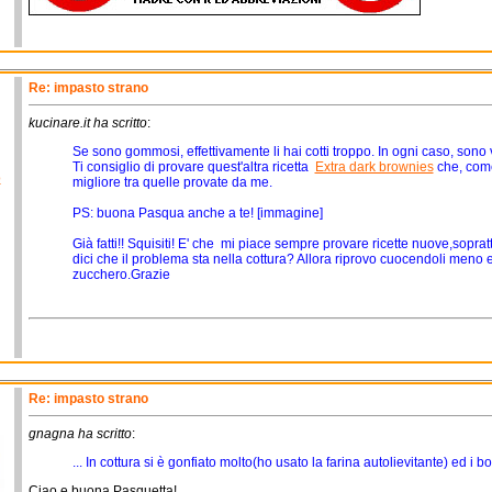
Re: impasto strano
kucinare.it ha scritto
:
Se sono gommosi, effettivamente li hai cotti troppo. In ogni caso, sono
Ti consiglio di provare quest'altra ricetta
Extra dark brownies
che, come 
o
migliore tra quelle provate da me.
PS: buona Pasqua anche a te! [immagine]
Già fatti!! Squisiti! E' che mi piace sempre provare ricette nuove,soprat
dici che il problema sta nella cottura? Allora riprovo cuocendoli meno
zucchero.Grazie
Re: impasto strano
gnagna ha scritto
:
... In cottura si è gonfiato molto(ho usato la farina autolievitante) ed i 
Ciao e buona Pasquetta!