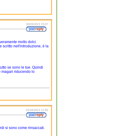
30/03/2013 15:07
 veramente molto dolci.
scritto nell'introduzione, è la
tutto se sono le tue. Quindi
 e magari riducendo lo
01/04/2013 12:50
bordi si sono come rinsaccati.