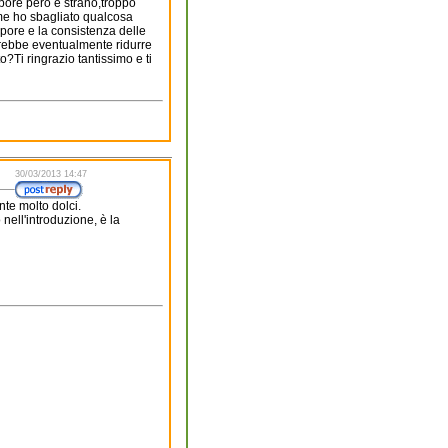
apore però è strano,troppo
e ho sbagliato qualcosa
apore e la consistenza delle
rebbe eventualmente ridurre
o?Ti ringrazio tantissimo e ti
30/03/2013 14:47
nte molto dolci.
 nell'introduzione, è la