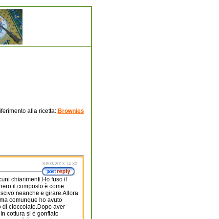
ferimento alla ricetta:
Brownies
30/03/2013 14:30
cuni chiarimenti.Ho fuso il
hero il composto è come
uscivo neanche e girare.Allora
ato ma comunque ho avuto
o di cioccolato.Dopo aver
n cottura si è gonfiato