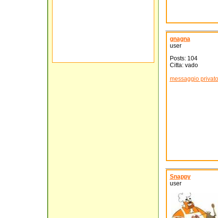
gnagna
user
Posts: 104
Citta: vado
messaggio privat
Snappy
user