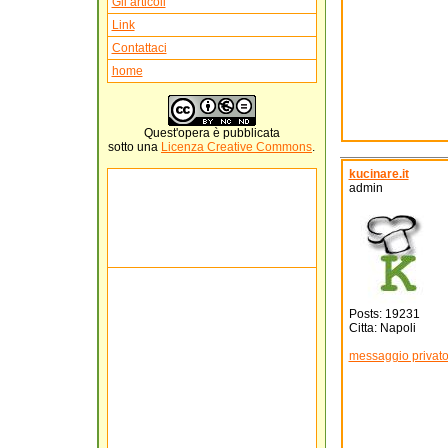
Gli articoli
Link
Contattaci
home
Quest'
opera
è pubblicata
sotto una
Licenza Creative Commons
.
kucinare.it
admin
Posts: 19231
Citta: Napoli
messaggio privat