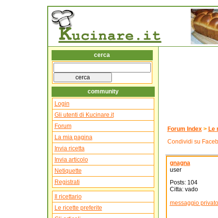
cerca
community
Login
Gli utenti di Kucinare.it
Forum
Forum Index
>
Le 
La mia pagina
Condividi su Face
Invia ricetta
Invia articolo
gnagna
user
Netiquette
Registrati
Posts: 104
Citta: vado
Il ricettario
messaggio privat
Le ricette preferite