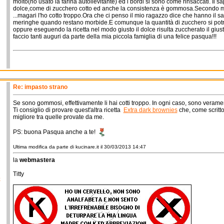
molto(ho usato la farina autolievitante) ed i bordi si sono come rinsaccati. Il s
dolce,come di zucchero cotto ed anche la consistenza è gommosa.Secondo m
...magari l'ho cotto troppo.Ora che ci penso il mio ragazzo dice che hanno il s
meringhe quando restano morbide.E comunque la quantità di zucchero si pot
oppure eseguendo la ricetta nel modo giusto il dolce risulta zuccherato il giust
faccio tanti auguri da parte della mia piccola famiglia di una felice pasqua!!!
Re: impasto strano
Se sono gommosi, effettivamente li hai cotti troppo. In ogni caso, sono verame
Ti consiglio di provare quest'altra ricetta
Extra dark brownies
che, come scritto
migliore tra quelle provate da me.
PS: buona Pasqua anche a te!
Ultima modifica da parte di kucinare.it il 30/03/2013 14:47
la
webmastera
Titty
o