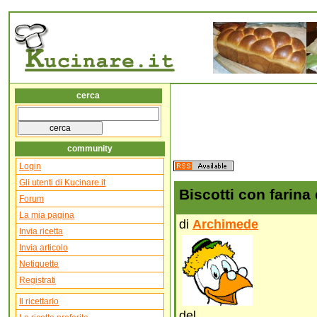
cerca
community
Login
Gli utenti di Kucinare.it
Biscotti con farina 
Forum
La mia pagina
di
Archimede
Invia ricetta
Invia articolo
Netiquette
Registrati
Il ricettario
del