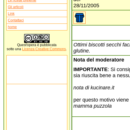
Le ricette preferite
28/11/2005
Gli articoli
Link
Contattaci
home
Ottimi biscotti secchi fa
Quest'
opera
è pubblicata
sotto una
Licenza Creative Commons
.
glutine.
Nota del moderatore
IMPORTANTE
: Si consi
sia riuscita bene a ness
nota di kucinare.it
per questo motivo viene i
mamma puzzola