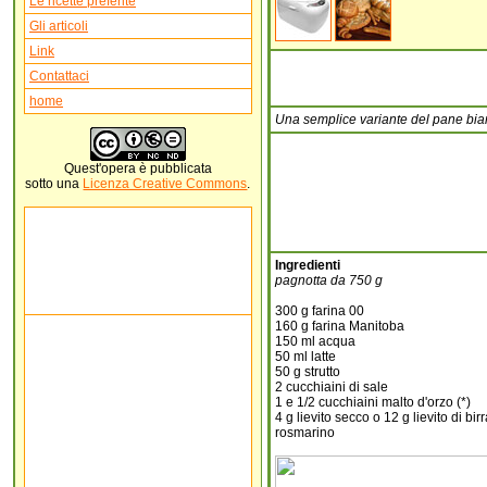
Le ricette preferite
Gli articoli
Link
Contattaci
home
Una semplice variante del pane bia
Quest'
opera
è pubblicata
sotto una
Licenza Creative Commons
.
Ingredienti
pagnotta da 750 g
300 g farina 00
160 g farina Manitoba
150 ml acqua
50 ml latte
50 g strutto
2 cucchiaini di sale
1 e 1/2 cucchiaini malto d'orzo (*)
4 g lievito secco o 12 g lievito di bir
rosmarino