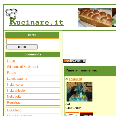
cerca
community
Login
Gli utenti di Kucinare.it
Pane al rosmarino
Forum
La mia pagina
di
Lollina78
Invia ricetta
Invia articolo
Netiquette
Registrati
del
04/08/2005
Il ricettario