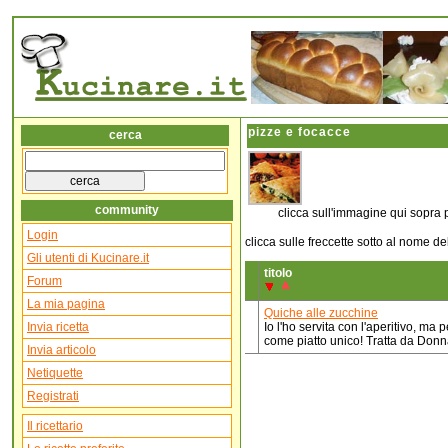
pizze e focacce
cerca
community
clicca sull'immagine qui sopra p
Login
clicca sulle freccette sotto al nome d
Gli utenti di Kucinare.it
titolo
Forum
La mia pagina
Quiche alle zucchine
Invia ricetta
Io l'ho servita con l'aperitivo, m
come piatto unico! Tratta da Donn
Invia articolo
Netiquette
Registrati
Il ricettario