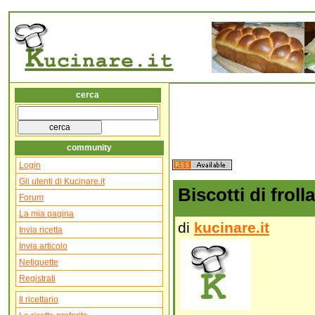
cerca
community
Login
Gli utenti di Kucinare.it
Biscotti di frol
Forum
La mia pagina
di
kucinare.it
Invia ricetta
Invia articolo
Netiquette
Registrati
Il ricettario