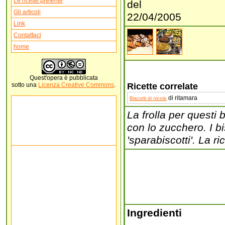
Le ricette preferite
del
Gli articoli
22/04/2005
Link
Contattaci
home
Quest'
opera
è pubblicata
sotto una
Licenza Creative Commons
.
Ricette correlate
di ritamara
Biscotti di nicole
La frolla per questi
con lo zucchero. I b
'sparabiscotti'. La ric
Ingredienti