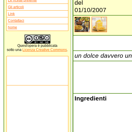
Le ricette preferite
del
Gli articoli
01/10/2007
Link
Contattaci
home
Quest'
opera
è pubblicata
sotto una
Licenza Creative Commons
.
un dolce davvero un
Ingredienti