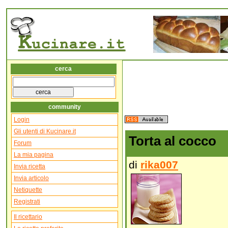
cerca
community
Login
Gli utenti di Kucinare.it
Torta al cocco
Forum
La mia pagina
di
rika007
Invia ricetta
Invia articolo
Netiquette
Registrati
Il ricettario