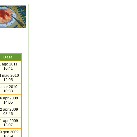
Data
1 ago 2011
10:41
4 mag 2010
12:05
4 mar 2010
10:33
6 apr 2009
14:05
2 apr 2009
08:46
1 apr 2009
13:07
9 gen 2009
10:59