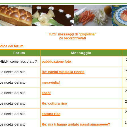
Tutti i messaggi di
"pispolina"
24
record trovati
ndice dei forum
Forum
Messaggio
HELP: come faccio a... ?
pubblicazione foto
1
Le ricette del sito
Re: panini misti alla ricotta
Le ricette del sito
meraviglia!
2
Le ricette del sito
ahah!
2
Le ricette del sito
Re: cottura riso
2
Le ricette del sito
cottura riso
1
Le ricette del sito
Re: ma ti hanno gridato irasshaimaseeee?