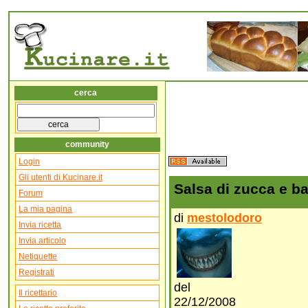
cerca
community
Login
Gli utenti di Kucinare.it
Salsa di zucca e ba
Forum
La mia pagina
di
mestolodoro
Invia ricetta
Invia articolo
Netiquette
Registrati
del
Il ricettario
22/12/2008