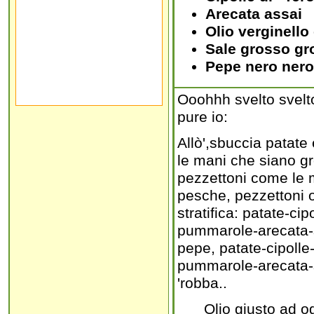
Arecata assai
Olio verginello 
Sale grosso gr
Pepe nero nero
Ooohhh svelto svelt
pure io:
Allò',sbuccia patate 
le mani che siano gr
pezzettoni come le m
pesche, pezzettoni o 
stratifica: patate-c
pummarole-arecata-s
pepe, patate-cipolle
pummarole-arecata-sa
'robba..
Olio giusto ad og