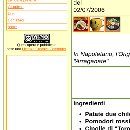
Le ricette preferite
del
Gli articoli
02/07/2006
Link
Contattaci
home
Quest'
opera
è pubblicata
sotto una
Licenza Creative Commons
.
In Napoletano, l'Ori
"Arraganate"...
Ingredienti
Patate due chil
Pomodori rossi
Cipolle di "Tcr