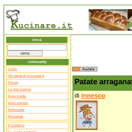
cerca
community
Login
Gli utenti di Kucinare.it
Patate arragana
Forum
La mia pagina
di
innesco
Invia ricetta
Invia articolo
Netiquette
Registrati
Il ricettario