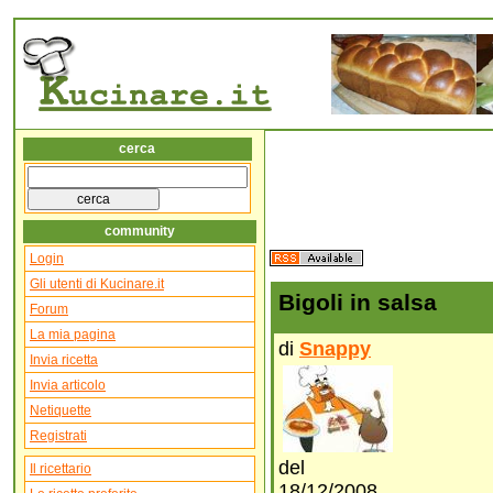
cerca
community
Login
Gli utenti di Kucinare.it
Bigoli in salsa
Forum
La mia pagina
di
Snappy
Invia ricetta
Invia articolo
Netiquette
Registrati
del
Il ricettario
18/12/2008