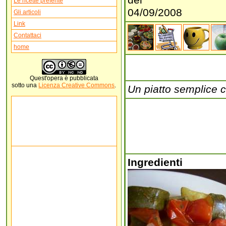
del
Le ricette preferite
04/09/2008
Gli articoli
Link
Contattaci
home
Quest'
opera
è pubblicata
sotto una
Licenza Creative Commons
.
Un piatto semplice c
Ingredienti