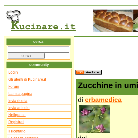
cerca
community
Login
Gli utenti di Kucinare.it
Zucchine in um
Forum
La mia pagina
di
erbamedica
Invia ricetta
Invia articolo
Netiquette
Registrati
Il ricettario