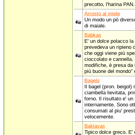
precotto, l'harina PAN.
Arrosto al miele
Un modo un pò diverso
di maiale.
Babkas
E' un dolce polacco la c
prevedeva un ripieno 
che oggi viene più sp
cioccolato e cannella. 
modifiche, è presa da 
più buone del mondo" e
Bagels
Il bagel (pron. beigol) 
ciambella lievitata, pri
forno. Il risultato e' u
internamente. Sono ott
consumati al piu' pres
velocemente.
Baklavas
Tipico dolce greco. E'