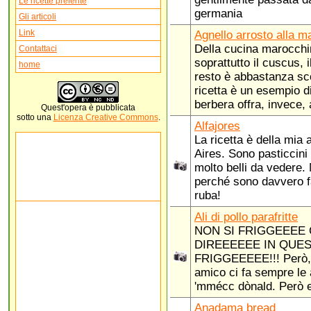
Le ricette preferite
germania
Gli articoli
Link
Agnello arrosto alla m
Della cucina marocchi
Contattaci
soprattutto il cuscus, i
home
resto è abbastanza sc
ricetta è un esempio d
berbera offra, invece, a
Quest'
opera
è pubblicata
sotto una
Licenza Creative Commons
.
Alfajores
La ricetta è della mia
Aires. Sono pasticcini
molto belli da vedere. 
perché sono davvero fa
ruba!
Ali di pollo parafritte
NON SI FRIGGEEEE
DIREEEEEE IN QUES
FRIGGEEEEE!!! Però,
amico ci fa sempre le 
'mmécc dònald. Però e
Anadama bread