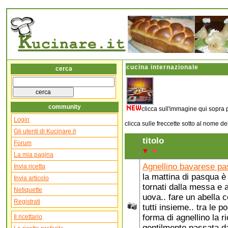
cucina internazionale
cerca
community
clicca sull'immagine qui sopra p
Login
clicca sulle freccette sotto al nome d
Gli utenti di Kucinare.it
titolo
Forum
La mia pagina
Agnellino bavarese pa
Invia ricetta
la mattina di pasqua è
Invia articolo
tornati dalla messa e a
Netiquette
uova.. fare un abella 
Registrati
tutti insieme.. tra le p
forma di agnellino la r
Il ricettario
gentilmente passata d