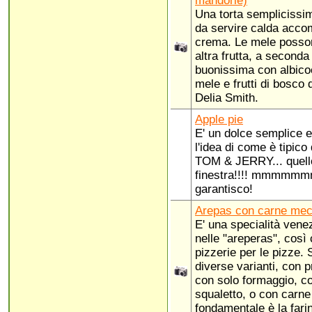
mandorle)
Una torta semplicissim
da servire calda acco
crema. Le mele posson
altra frutta, a seconda
buonissima con albico
mele e frutti di bosco 
Delia Smith.
Apple pie
E' un dolce semplice e
l'idea di come è tipico
TOM & JERRY... quello
finestra!!!! mmmmmmmm
garantisco!
Arepas con carne me
E' una specialità vene
nelle "areperas", così
pizzerie per le pizze.
diverse varianti, con 
con solo formaggio, co
squaletto, o con carne
fondamentale è la fari