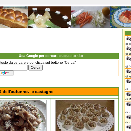
di li
di 
Usa Google per cercare su questo sito
l testo da cercare e poi clicca sul bottone "Cerca"
di f
di k
di p
à dell'autunno: le castagne
di 
di r
di r