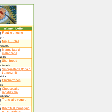
ultime ricette
Flauti e brioche
llyxz
Ninja Turtles
simona83
Marmellata di
melanzane
rugiter
Shortbread
ucinare.it
Smorgastarte (torta di
tramezzini)
abrita
Chicharrones
Max
Cheesecake
rapidissima
ogibraltar
Tranci allo yogurt
ox
Biscotti al formaggio
per sparabisc...