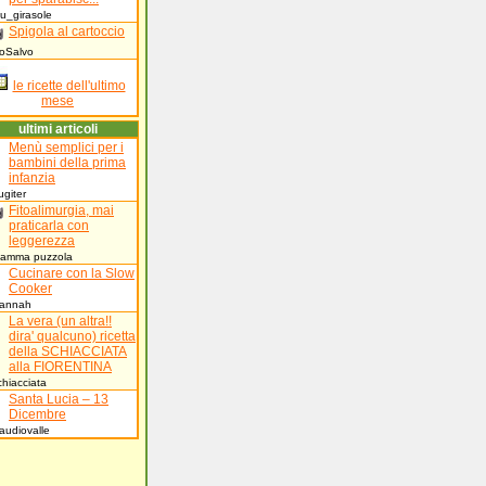
au_girasole
Spigola al cartoccio
ioSalvo
le ricette dell'ultimo
mese
ultimi articoli
Menù semplici per i
bambini della prima
infanzia
rugiter
Fitoalimurgia, mai
praticarla con
leggerezza
mamma puzzola
Cucinare con la Slow
Cooker
Hannah
La vera (un altra!!
dira' qualcuno) ricetta
della SCHIACCIATA
alla FIORENTINA
chiacciata
Santa Lucia – 13
Dicembre
laudiovalle