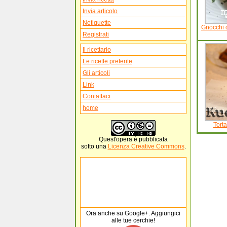
Invia articolo
Netiquette
Gnocchi d
Registrati
Il ricettario
Le ricette preferite
Gli articoli
Link
Contattaci
home
Torta
Quest'
opera
è pubblicata
sotto una
Licenza Creative Commons
.
Ora anche su Google+. Aggiungici
alle tue cerchie!