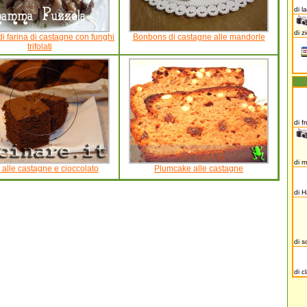
di l
di z
i farina di castagne con funghi
Bonbons di castagne alle mandorle
trifolati
di f
di 
 alle castagne e cioccolato
Plumcake alle castagne
di 
di s
di c