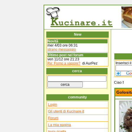
New
Novità
mer 4/03 ore 06:31
strano messaggio
Ultimo post nel forum
ven 11/12 ore 21:23
Inserisci i
Re: Forno a vapore?
di AurPez
cerca
Ciao
!
Golosit
community
Login
Gli utenti di Kucinare.it
Forum
La mia pagina
Invia ricetta