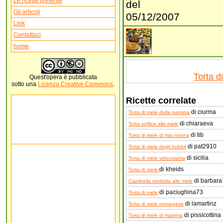
Le ricette preferite
del
Gli articoli
05/12/2007
Link
Contattaci
home
Torta d
Quest'
opera
è pubblicata
sotto una
Licenza Creative Commons
.
Ricette correlate
di ciurma
Torta di mele della mamma
di chiaraeva
Torta soffice alle mele
di tib
Torta di mele di mia nonna
di pat2910
Torta di mele degli hobbit
di sicilia
Torta di mele velocissima
di kheids
Torta di mele
di barbara
Ciambella morbida alle mele
di paciughina73
Torta di mele
di lamartinz
Torta di mele norvegese
di pissicottina
Torta di mele di mamma