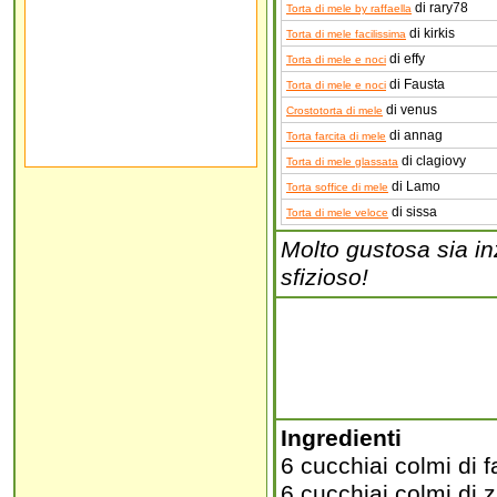
di rary78
Torta di mele by raffaella
di kirkis
Torta di mele facilissima
di effy
Torta di mele e noci
di Fausta
Torta di mele e noci
di venus
Crostotorta di mele
di annag
Torta farcita di mele
di clagiovy
Torta di mele glassata
di Lamo
Torta soffice di mele
di sissa
Torta di mele veloce
Molto gustosa sia in
sfizioso!
Ingredienti
6 cucchiai colmi di 
6 cucchiai colmi di 