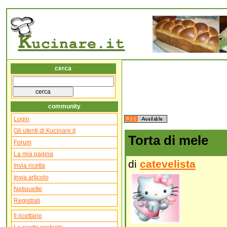
cerca
community
Login
Gli utenti di Kucinare.it
Torta di mele
Forum
La mia pagina
di
catevelista
Invia ricetta
Invia articolo
Netiquette
Registrati
Il ricettario