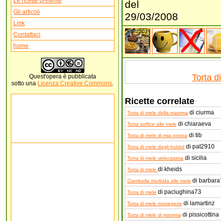
Le ricette preferite
del
Gli articoli
29/03/2008
Link
Contattaci
home
Torta d
Quest'
opera
è pubblicata
sotto una
Licenza Creative Commons
.
Ricette correlate
di ciurma
Torta di mele della mamma
di chiaraeva
Torta soffice alle mele
di tib
Torta di mele di mia nonna
di pat2910
Torta di mele degli hobbit
di sicilia
Torta di mele velocissima
di kheids
Torta di mele
di barbara
Ciambella morbida alle mele
di paciughina73
Torta di mele
di lamartinz
Torta di mele norvegese
di pissicottina
Torta di mele di mamma