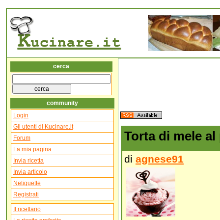
cerca
community
Login
Gli utenti di Kucinare.it
Torta di mele a
Forum
La mia pagina
di
agnese91
Invia ricetta
Invia articolo
Netiquette
Registrati
Il ricettario