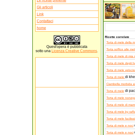
Le ricette preferite
Gli articoli
Link
Contattaci
home
Ricette correlate
Torta di mele della
Quest'
opera
è pubblicata
Torta soffice alle me
sotto una
Licenza Creative Commons
.
Torta di mele di mia
Torta di mele degli h
Torta di mele veloci
di khe
Torta di mele
Ciambella morbida a
di pac
Torta di mele
Torta di mele norve
Torta di mele di ma
Torta di mele by raff
Torta di mele faciliss
d
Torta di mele e noci
Torta di mele e noci