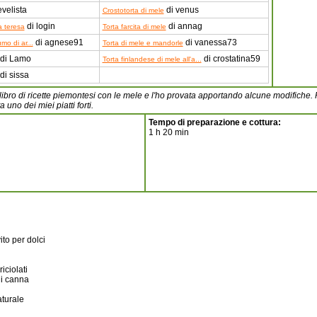
evelista
di venus
Crostotorta di mele
di login
di annag
a teresa
Torta farcita di mele
di agnese91
di vanessa73
mo di ar...
Torta di mele e mandorle
di Lamo
di crostatina59
Torta finlandese di mele all'a...
di sissa
libro di ricette piemontesi con le mele e l'ho provata apportando alcune modifiche. R
 uno dei miei piatti forti.
Tempo di preparazione e cottura:
1 h 20 min
ito per dolci
iciolati
di canna
aturale