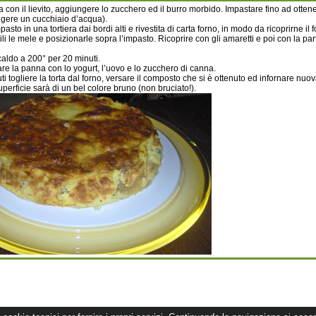
a con il lievito, aggiungere lo zucchero ed il burro morbido. Impastare fino ad ottene
gere un cucchiaio d’acqua).
asto in una tortiera dai bordi alti e rivestita di carta forno, in modo da ricoprirne il 
tili le mele e posizionarle sopra l’impasto. Ricoprire con gli amaretti e poi con la pa
caldo a 200° per 20 minuti.
are la panna con lo yogurt, l’uovo e lo zucchero di canna.
ti togliere la torta dal forno, versare il composto che si è ottenuto ed infornare nuo
perficie sarà di un bel colore bruno (non bruciato!).