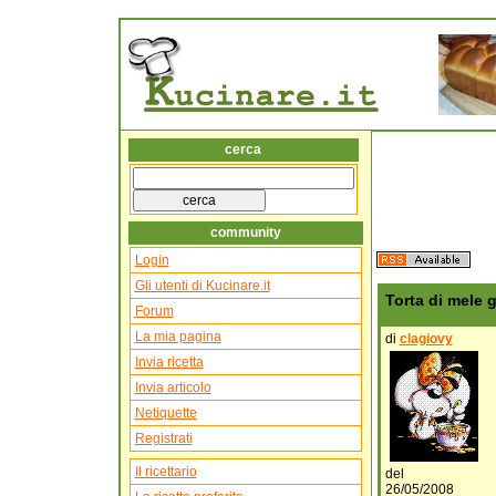
cerca
community
Login
Gli utenti di Kucinare.it
Torta di mele 
Forum
La mia pagina
di
clagiovy
Invia ricetta
Invia articolo
Netiquette
Registrati
Il ricettario
del
26/05/2008