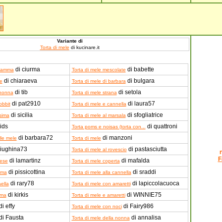
Variante di
Torta di mele
di kucinare.it
di ciurma
di babette
 mamma
Torta di mele mescolate
di chiaraeva
di bulgara
le
Torta di mele di barbara
di tib
di setola
 nonna
Torta di mele strana
di pat2910
di laura57
obbit
Torta di mele e cannella
di sicilia
di sfogliatrice
ssima
Torta di mele al marsala
ids
di quattroni
Torta poms e noisas (torta con...
di barbara72
di manzoni
lle mele
Torta di mele
iughina73
di pastasciutta
Torta di mele al rovescio
F
di lamartinz
di mafalda
gese
Torta di mele coperta
di pissicottina
di sraddi
mma
Torta di mele alla cannella
di rary78
di lapiccolacuoca
aella
Torta di mele con amaretti
di kirkis
di WINNIE75
ima
Torta di mele e amaretti
i effy
di Fairy986
Torta di mele con noci
di Fausta
di annalisa
Torta di mele della nonna