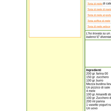
di cat
Torta di mele
Torta di mele di mari
Torta di mele al profu
Torta soffice di mele
Torta di mele veloce
L'ho trovata su un 
baleno! E' diventata
Ingredienti
200 gr. farina 00
150 gr zucchero
100 gr. burro
Mezza bustina liev
Un pizzico di sale
4 mele
100 gr. Amaretti sbr
100 gr. Zucchero 
200 ml panna
1 vasetto yogurt n
Un uovo