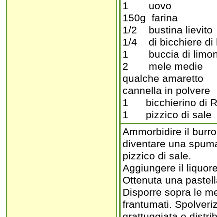
1 uovo
150g farina
1/2 bustina lievito
1/4 di bicchiere di 
1 buccia di limo
2 mele medie
qualche amaretto
cannella in polvere
1 bicchierino di 
1 pizzico di sale
Ammorbidire il burro
diventare una spuma. 
pizzico di sale.
Aggiungere il liquore 
Ottenuta una pastella
Disporre sopra le me
frantumati. Spolveri
grattuggiata e distr