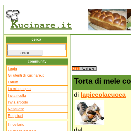
cerca
community
Login
Gli utenti di Kucinare.it
Torta di mele c
Forum
La mia pagina
di
lapiccolacuoca
Invia ricetta
Invia articolo
Netiquette
Registrati
Il ricettario
del