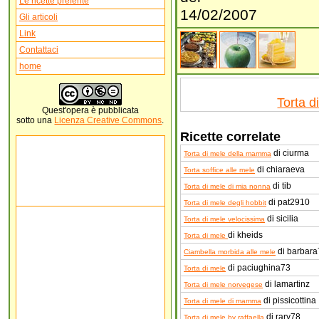
Le ricette preferite
14/02/2007
Gli articoli
Link
Contattaci
home
Torta d
Quest'
opera
è pubblicata
sotto una
Licenza Creative Commons
.
Ricette correlate
di ciurma
Torta di mele della mamma
di chiaraeva
Torta soffice alle mele
di tib
Torta di mele di mia nonna
di pat2910
Torta di mele degli hobbit
di sicilia
Torta di mele velocissima
di kheids
Torta di mele
di barbara
Ciambella morbida alle mele
di paciughina73
Torta di mele
di lamartinz
Torta di mele norvegese
di pissicottina
Torta di mele di mamma
di rary78
Torta di mele by raffaella