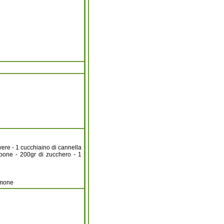
lvere - 1 cucchiaino di cannella
rpone - 200gr di zucchero - 1
limone