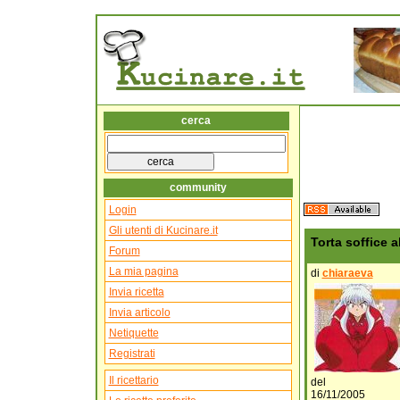
cerca
community
Login
Gli utenti di Kucinare.it
Torta soffice a
Forum
La mia pagina
di
chiaraeva
Invia ricetta
Invia articolo
Netiquette
Registrati
Il ricettario
del
16/11/2005