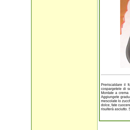
Preriscaldare il 
cospargetele di su
Montate a crema i
Aggiungete gradual
mescolate lo zucche
dolce, fate cuocere
risulterà asciutto.