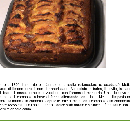
forno a 180°. Imburrate e infarinate una teglia rettangolare (o quadrata). Met
cco di limone perché non si anneriscano. Mescolate la farina, il lievito, la canne
l burro, il mascarpone e lo zucchero con l'aroma di mandorla. Unite le uova 
mente il composto a base di farina alternando con il latte. Mettete l'impasto ne
ro, la farina e la cannella. Coprite le fette di mela con il composto alla cannnella
 per 45/55 minuti o fino a quando il dolce sarà dorato e si staccherà dai lati e uno s
 Servite ancora caldo.