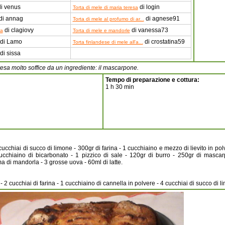
i venus
di login
Torta di mele di maria teresa
di annag
di agnese91
Torta di mele al profumo di ar...
di clagiovy
di vanessa73
ta
Torta di mele e mandorle
di Lamo
di crostatina59
Torta finlandese di mele all'a...
di sissa
resa molto soffice da un ingrediente: il mascarpone.
Tempo di preparazione e cottura:
1 h 30 min
ucchiai di succo di limone - 300gr di farina - 1 cucchiaino e mezzo di lievito in po
cucchiaino di bicarbonato - 1 pizzico di sale - 120gr di burro - 250gr di masca
a di mandorla - 3 grosse uova - 60ml di latte.
 2 cucchiai di farina - 1 cucchiaino di cannella in polvere - 4 cucchiai di succo di 