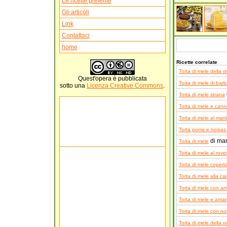
Le ricette preferite
Gli articoli
Link
Contattaci
home
Ricette correlate
Torta di mele della
Quest'
opera
è pubblicata
Torta di mele di barb
sotto una
Licenza Creative Commons
.
Torta di mele strana
Torta di mele e cann
Torta di mele al mars
Torta poms e noisas (
di ma
Torta di mele
Torta di mele al rove
Torta di mele copert
Torta di mele alla ca
Torta di mele con am
Torta di mele e amare
Torta di mele con no
Torta di mele della 