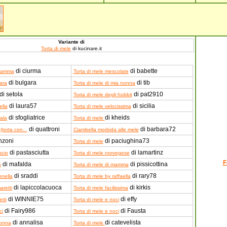
Variante di
Torta di mele
di kucinare.it
di ciurma
di babette
 mamma
Torta di mele mescolate
di bulgara
di tib
ara
Torta di mele di mia nonna
di setola
di pat2910
Torta di mele degli hobbit
di laura57
di sicilia
ella
Torta di mele velocissima
di sfogliatrice
di kheids
ala
Torta di mele
di quattroni
di barbara72
torta con...
Ciambella morbida alle mele
nzoni
di paciughina73
Torta di mele
di pastasciutta
di lamartinz
scio
Torta di mele norvegese
F
di mafalda
di pissicottina
a
Torta di mele di mamma
di sraddi
di rary78
nnella
Torta di mele by raffaella
di lapiccolacuoca
di kirkis
aretti
Torta di mele facilissima
di WINNIE75
di effy
tti
Torta di mele e noci
di Fairy986
di Fausta
ci
Torta di mele e noci
di annalisa
di catevelista
nonna
Torta di mele