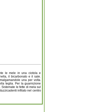
tete le mele in una ciotola e
lla, il bicarbonato e il sale.
amalgamandole una per volta.
lla teglia. Per la guarnizione
. Sistemate le fette di mela sul
tuzzicadenti infilato nel centro